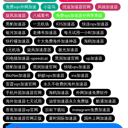
免费vqn外网加速
小蓝鸟
优途加速器官网
风驰加速器
旋风加速器
八戒看书
免费vps加速器外网苹果版
黑豹加速器
一元机场
IOS加速器
快连npv加速器
银河加速器
老佛爷加速器
每天试用一小时加速器
快柠檬加速器
十大免费海外加速神器
海鸥加速器
1元机场
旋风加速度器
极光加速器
闪电猫加速器-speedcat
黑洞加速官网
vp加速器
猎豹加速器
黑洞加速官网
快喵vpv加速器
BitzNet加速器
蚂蚁npv加速器
ins加速器
雷霆vqn加速官网
永久不收费的海外加速器
手机外国加速器官网
海鸥加速器
外网加速免费软件
海外加速器七天试用
油管加速器永久免费版
酷通加速器
香蕉加速器vp官网
目标下载站
instagram免费加速器
香蕉加速器官网正版
夏时国际加速器
国外上网加速器
hammer加速器
黑洞加速官网