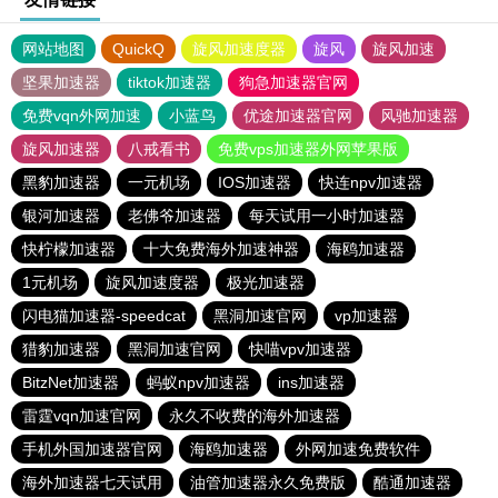
网站地图
QuickQ
旋风加速度器
旋风
旋风加速
坚果加速器
tiktok加速器
狗急加速器官网
免费vqn外网加速
小蓝鸟
优途加速器官网
风驰加速器
旋风加速器
八戒看书
免费vps加速器外网苹果版
黑豹加速器
一元机场
IOS加速器
快连npv加速器
银河加速器
老佛爷加速器
每天试用一小时加速器
快柠檬加速器
十大免费海外加速神器
海鸥加速器
1元机场
旋风加速度器
极光加速器
闪电猫加速器-speedcat
黑洞加速官网
vp加速器
猎豹加速器
黑洞加速官网
快喵vpv加速器
BitzNet加速器
蚂蚁npv加速器
ins加速器
雷霆vqn加速官网
永久不收费的海外加速器
手机外国加速器官网
海鸥加速器
外网加速免费软件
海外加速器七天试用
油管加速器永久免费版
酷通加速器