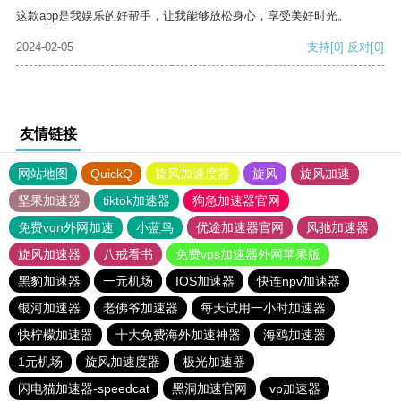
这款app是我娱乐的好帮手，让我能够放松身心，享受美好时光。
2024-02-05
支持
[0]
反对
[0]
友情链接
网站地图
QuickQ
旋风加速度器
旋风
旋风加速
坚果加速器
tiktok加速器
狗急加速器官网
免费vqn外网加速
小蓝鸟
优途加速器官网
风驰加速器
旋风加速器
八戒看书
免费vps加速器外网苹果版
黑豹加速器
一元机场
IOS加速器
快连npv加速器
银河加速器
老佛爷加速器
每天试用一小时加速器
快柠檬加速器
十大免费海外加速神器
海鸥加速器
1元机场
旋风加速度器
极光加速器
闪电猫加速器-speedcat
黑洞加速官网
vp加速器