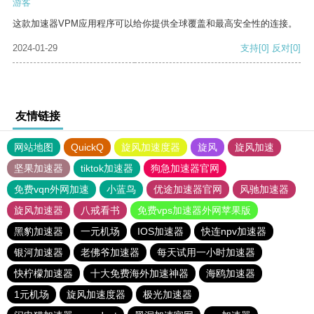
游客
这款加速器VPM应用程序可以给你提供全球覆盖和最高安全性的连接。
2024-01-29
支持
[0]
反对
[0]
友情链接
网站地图
QuickQ
旋风加速度器
旋风
旋风加速
坚果加速器
tiktok加速器
狗急加速器官网
免费vqn外网加速
小蓝鸟
优途加速器官网
风驰加速器
旋风加速器
八戒看书
免费vps加速器外网苹果版
黑豹加速器
一元机场
IOS加速器
快连npv加速器
银河加速器
老佛爷加速器
每天试用一小时加速器
快柠檬加速器
十大免费海外加速神器
海鸥加速器
1元机场
旋风加速度器
极光加速器