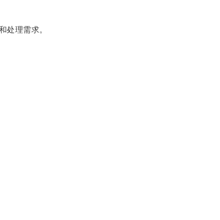
和处理需求。