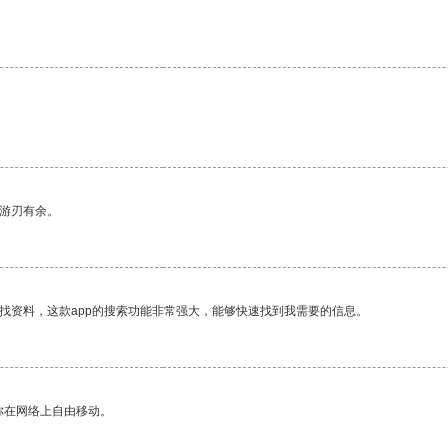
中游刃有余。
找资料，这款app的搜索功能非常强大，能够快速找到我需要的信息。
你在网络上自由移动。