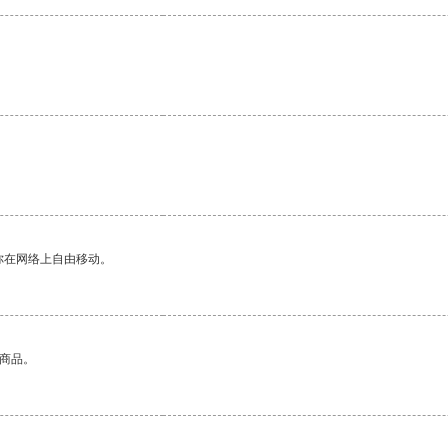
你在网络上自由移动。
的商品。