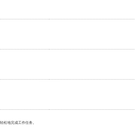
更轻松地完成工作任务。