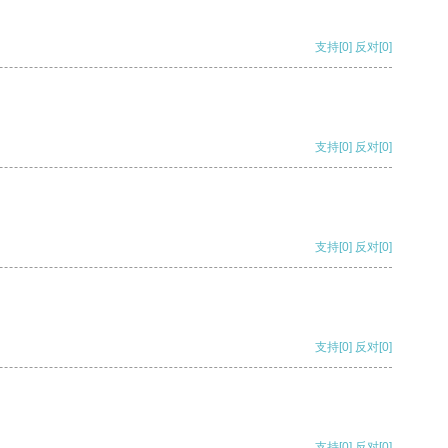
支持
[0]
反对
[0]
支持
[0]
反对
[0]
支持
[0]
反对
[0]
支持
[0]
反对
[0]
支持
[0]
反对
[0]