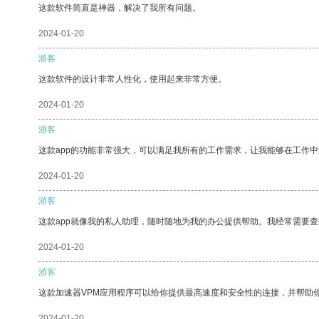
这款软件简直是神器，解决了我所有问题。
2024-01-20
游客
这款软件的设计非常人性化，使用起来非常方便。
2024-01-20
游客
这款app的功能非常强大，可以满足我所有的工作需求，让我能够在工作
2024-01-20
游客
这款app就像我的私人助理，随时随地为我的办公提供帮助。我经常需要查
2024-01-20
游客
这款加速器VPM应用程序可以给你提供最高速度和安全性的连接，并帮助
2024-01-20