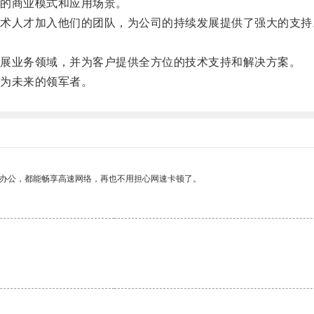
的商业模式和应用场景。
人才加入他们的团队，为公司的持续发展提供了强大的支持
。
展业务领域，并为客户提供全方位的技术支持和解决方案。
为未来的领军者。
作办公，都能畅享高速网络，再也不用担心网速卡顿了。