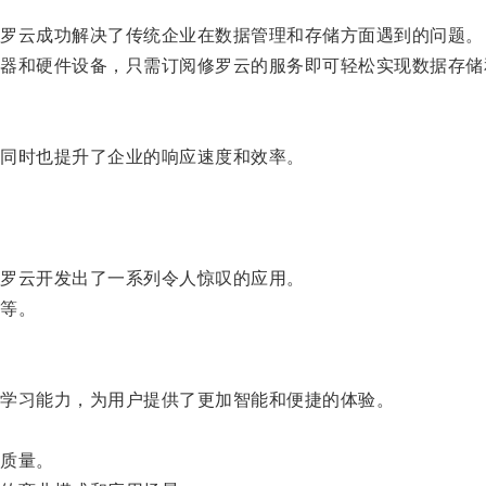
罗云成功解决了传统企业在数据管理和存储方面遇到的问题。
和硬件设备，只需订阅修罗云的服务即可轻松实现数据存储
同时也提升了企业的响应速度和效率。
。
罗云开发出了一系列令人惊叹的应用。
等。
学习能力，为用户提供了更加智能和便捷的体验。
质量。