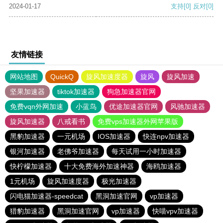
2024-01-17
支持
[0]
反对
[0]
友情链接
网站地图
QuickQ
旋风加速度器
旋风
旋风加速
坚果加速器
tiktok加速器
狗急加速器官网
免费vqn外网加速
小蓝鸟
优途加速器官网
风驰加速器
旋风加速器
八戒看书
免费vps加速器外网苹果版
黑豹加速器
一元机场
IOS加速器
快连npv加速器
银河加速器
老佛爷加速器
每天试用一小时加速器
快柠檬加速器
十大免费海外加速神器
海鸥加速器
1元机场
旋风加速度器
极光加速器
闪电猫加速器-speedcat
黑洞加速官网
vp加速器
猎豹加速器
黑洞加速官网
vp加速器
快喵vpv加速器