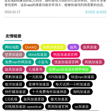
这款app就像我的私人助理，随时随地为我的办公提供帮助。我经常需要
查找资料，这款app的搜索功能非常强大，能够快速找到我需要的信息。
2024-01-17
支持
[0]
反对
[0]
友情链接
网站地图
QuickQ
旋风加速度器
旋风
旋风加速
坚果加速器
tiktok加速器
狗急加速器官网
免费vqn外网加速
小蓝鸟
优途加速器官网
风驰加速器
旋风加速器
八戒看书
免费vps加速器外网苹果版
黑豹加速器
一元机场
IOS加速器
快连npv加速器
银河加速器
老佛爷加速器
每天试用一小时加速器
快柠檬加速器
十大免费海外加速神器
海鸥加速器
1元机场
旋风加速度器
极光加速器
闪电猫加速器-speedcat
黑洞加速官网
vp加速器