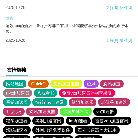
2025-10-28
支持
[0]
反对
[0]
游客
这款app的酒店、餐厅推荐非常有用，让我能够享受到高品质的旅行体
验。
2025-10-28
支持
[0]
反对
[0]
友情链接
网站地图
QuickQ
旋风加速度器
旋风
旋风加速
tiktok加速器
八戒看书
免费vps加速器外网苹果版
黑豹加速器
快连npv加速器
银河加速器
老佛爷加速器
1元机场
旋风加速度器
黑洞加速官网
vp加速器
猎豹加速器
黑洞加速官网
ins加速器
雷霆vqn加速官网
海鸥加速器
外网加速免费软件
海外加速器七天试用