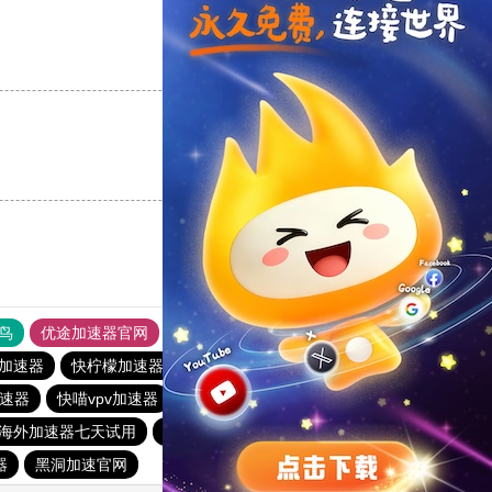
支持
[0]
反对
[0]
支持
[0]
反对
[0]
鸟
优途加速器官网
风驰加速器
旋风加速器
八戒看书
加速器
快柠檬加速器
十大免费海外加速神器
海鸥加速器
加速器
快喵vpv加速器
BitzNet加速器
蚂蚁npv加速器
海外加速器七天试用
油管加速器永久免费版
酷通加速器
器
黑洞加速官网