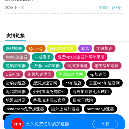
2025-10-26
支持
[0]
反对
[0]
友情链接
网站地图
QuickQ
旋风加速度器
旋风
旋风加速
tiktok加速器
八戒看书
免费vps加速器外网苹果版
黑豹加速器
快连npv加速器
银河加速器
老佛爷加速器
1元机场
旋风加速度器
黑洞加速官网
vp加速器
猎豹加速器
黑洞加速官网
ins加速器
雷霆vqn加速官网
海鸥加速器
外网加速免费软件
海外加速器七天试用
酷通加速器
香蕉加速器vp官网
目标下载站
instagram免费加速器
国外上网加速器
hammer加速器
黑洞加速官网
永久免费使用的加速器
下载