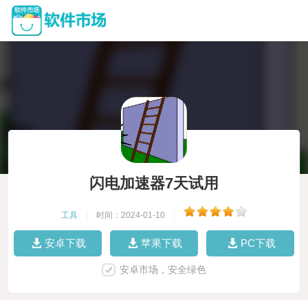
闪电加速器7天试用
工具
|
时间：2024-01-10
|
安卓下载
苹果下载
PC下载
安卓市场，安全绿色