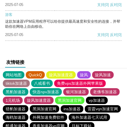
2025-07-05
支持
[0]
反对
[0]
游客
这款加速器VPM应用程序可以给你提供最高速度和安全性的连接，并帮
助你在网络上自由移动。
2025-07-05
支持
[0]
反对
[0]
友情链接
网站地图
QuickQ
旋风加速度器
旋风
旋风加速
tiktok加速器
八戒看书
免费vps加速器外网苹果版
黑豹加速器
快连npv加速器
银河加速器
老佛爷加速器
1元机场
旋风加速度器
黑洞加速官网
vp加速器
猎豹加速器
黑洞加速官网
ins加速器
雷霆vqn加速官网
海鸥加速器
外网加速免费软件
海外加速器七天试用
酷通加速器
香蕉加速器vp官网
目标下载站