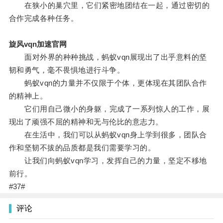
在狭小的巢穴里，它们紧密地团结在一起，通过密切的
合作完成各种任务。
旋风vqn加速官网
面对外界的种种挑战，蚂蚁vqn展现出了出乎意料的坚
韧和勇气，毫不畏惧地进行斗争。
蚂蚁vqn的力量并不仅限于个体，更体现在其团队合作
的精神上。
它们用自己微小的身躯，完成了一系列惊人的工作，展
现出了顽强不屈的精神和无与伦比的意志力。
在生活中，我们可以从蚂蚁vqn身上学到很多，团队合
作和坚韧不拔的品质都是我们需要学习的。
让我们向蚂蚁vqn学习，发挥自己的力量，坚定不移地
前行。
#37#
评论