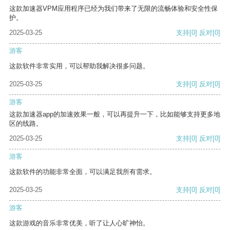
这款加速器VPM应用程序已经为我们带来了无限的流畅体验和安全性保
护。
2025-03-25
支持
[0]
反对
[0]
游客
这款软件非常实用，可以帮助我解决很多问题。
2025-03-25
支持
[0]
反对
[0]
游客
这款加速器app的加速效果一般，可以再提升一下，比如能够支持更多地
区的线路。
2025-03-25
支持
[0]
反对
[0]
游客
这款软件的功能非常全面，可以满足我所有需求。
2025-03-25
支持
[0]
反对
[0]
游客
这款游戏的音乐非常优美，听了让人心旷神怡。