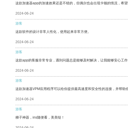
这款加速器app的加速效果还是不错的，但偶尔也会出现卡顿的情况，希
2024-06-24
游客
这款软件的设计非常人性化，使用起来非常方便。
2024-06-24
游客
这款app的客服非常专业，遇到问题总是能够及时解决，让我能够安心工作
2024-06-24
游客
这款加速器VPM应用程序可以给你提供最高速度和安全性的连接，并帮助
2024-06-24
游客
梯子神器，ins随便看，美美哒！
2024-06-24