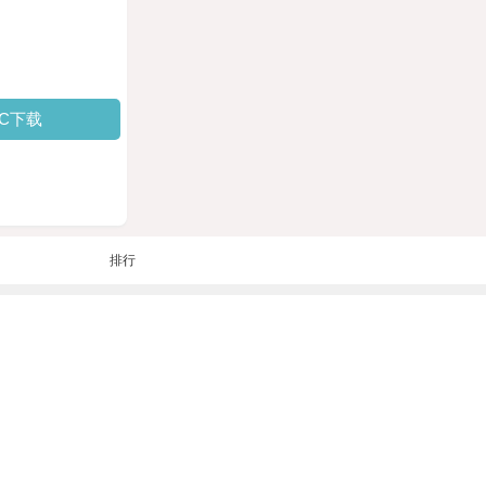
PC下载
排行