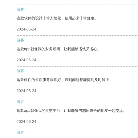
游客
这款软件的设计非常人性化，使用起来非常舒服。
2024-06-24
游客
这款app就像我的财务顾问，让我能够省钱又省心。
2024-06-24
游客
这款软件的售后服务非常好，遇到问题都能得到及时解决。
2024-06-24
游客
这款app就像我的社交平台，让我能够与志同道合的朋友一起交流。
2024-06-24
游客