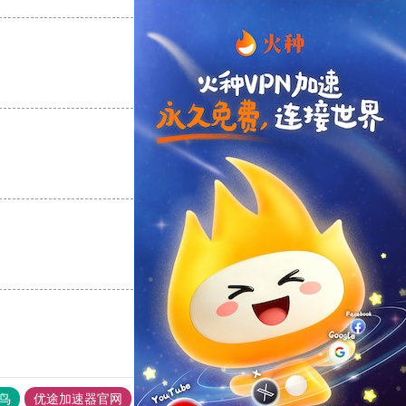
支持
[0]
反对
[0]
支持
[0]
反对
[0]
支持
[0]
反对
[0]
鸟
优途加速器官网
风驰加速器
旋风加速器
八戒看书