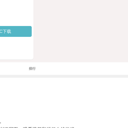
PC下载
排行
。