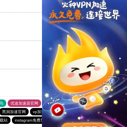
支持
[0]
反对
[0]
支持
[0]
反对
[0]
支持
[0]
反对
[0]
鸟
优途加速器官网
风驰加速器
旋风加速器
八戒看书
黑洞加速官网
vp加速器
猎豹加速器
黑洞加速官网
载站
instagram免费加速器
香蕉加速器官网正版