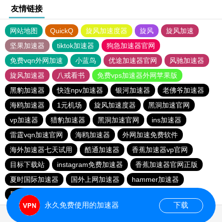
友情链接
网站地图
QuickQ
旋风加速度器
旋风
旋风加速
坚果加速器
tiktok加速器
狗急加速器官网
免费vqn外网加速
小蓝鸟
优途加速器官网
风驰加速器
旋风加速器
八戒看书
免费vps加速器外网苹果版
黑豹加速器
快连npv加速器
银河加速器
老佛爷加速器
海鸥加速器
1元机场
旋风加速度器
黑洞加速官网
vp加速器
猎豹加速器
黑洞加速官网
ins加速器
雷霆vqn加速官网
海鸥加速器
外网加速免费软件
海外加速器七天试用
酷通加速器
香蕉加速器vp官网
目标下载站
instagram免费加速器
香蕉加速器官网正版
夏时国际加速器
国外上网加速器
hammer加速器
黑洞加速官网
永久免费使用的加速器
下载