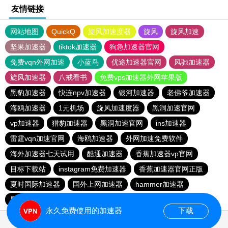
友情链接
网站地图
QuickQ
旋风加速度器
旋风
旋风加速
坚果加速器
tiktok加速器
狗急加速器官网
免费vqn外网加速
小蓝鸟
优途加速器官网
风驰加速器
旋风加速器
八戒看书
免费vps加速器外网苹果版
黑豹加速器
快连npv加速器
银河加速器
老佛爷加速器
海鸥加速器
1元机场
旋风加速度器
黑洞加速官网
vp加速器
猎豹加速器
黑洞加速官网
ins加速器
雷霆vqn加速官网
海鸥加速器
外网加速免费软件
海外加速器七天试用
酷通加速器
香蕉加速器vp官网
目标下载站
instagram免费加速器
香蕉加速器官网正版
夏时国际加速器
国外上网加速器
hammer加速器
黑洞加速官网
永久免费使用的加速器
下载