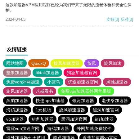
这款加速器VPM应用程序已经为我们带来了无限的流畅体验和安全性保
护。
2024-04-03
支持
[0]
反对
[0]
友情链接
网站地图
QuickQ
旋风加速度器
旋风
旋风加速
坚果加速器
tiktok加速器
狗急加速器官网
免费vqn外网加速
小蓝鸟
优途加速器官网
风驰加速器
旋风加速器
八戒看书
免费vps加速器外网苹果版
黑豹加速器
快连npv加速器
银河加速器
老佛爷加速器
海鸥加速器
1元机场
旋风加速度器
黑洞加速官网
vp加速器
猎豹加速器
黑洞加速官网
ins加速器
雷霆vqn加速官网
海鸥加速器
外网加速免费软件
海外加速器七天试用
酷通加速器
香蕉加速器vp官网