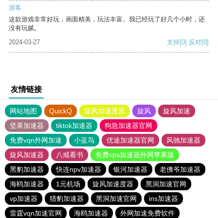
游客
这款游戏非常好玩，画面精美，玩法丰富。我已经玩了好几个小时，还
没有玩腻。
2024-03-27
支持
[0]
反对
[0]
友情链接
网站地图
QuickQ
旋风加速度器
旋风
旋风加速
坚果加速器
tiktok加速器
狗急加速器官网
免费vqn外网加速
小蓝鸟
优途加速器官网
风驰加速器
旋风加速器
八戒看书
免费vps加速器外网苹果版
黑豹加速器
快连npv加速器
银河加速器
老佛爷加速器
海鸥加速器
1元机场
旋风加速度器
黑洞加速官网
vp加速器
猎豹加速器
黑洞加速官网
ins加速器
雷霆vqn加速官网
海鸥加速器
外网加速免费软件