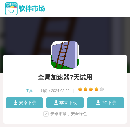
全局加速器7天试用
工具
|
时间：2024-03-22
|
安卓下载
苹果下载
PC下载
安卓市场，安全绿色